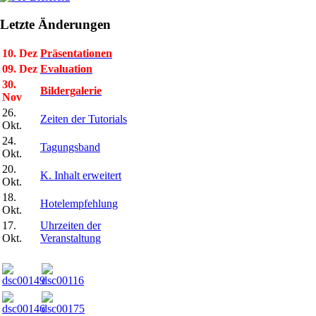
Letzte Änderungen
10. Dez
Präsentationen
09. Dez
Evaluation
30.
Bildergalerie
Nov
26.
Zeiten der Tutorials
Okt.
24.
Tagungsband
Okt.
20.
K. Inhalt erweitert
Okt.
18.
Hotelempfehlung
Okt.
17.
Uhrzeiten der
Okt.
Veranstaltung