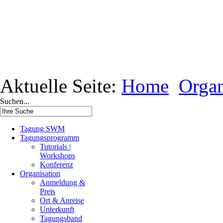
Aktuelle Seite:
Home
Organ
Suchen...
Tagung SWM
Tagungsprogramm
Tutorials |
Workshops
Konferenz
Organisation
Anmeldung &
Preis
Ort & Anreise
Unterkunft
Tagungsband